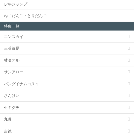
少年ジャンプ
ねこだんご・とりだんご
特集一覧
エンスカイ
三英貿易
林タオル
サンアロー
バンダイナムコヌイ
さんけい
セキグチ
丸眞
吉徳