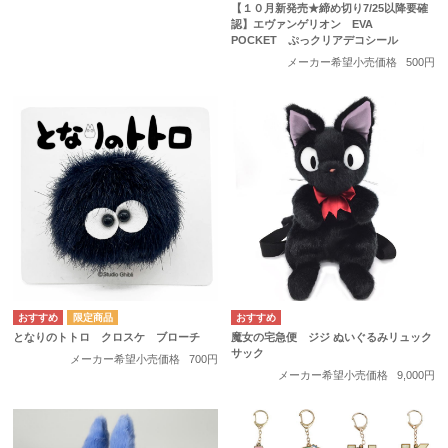
【１０月新発売★締め切り7/25以降要確
認】エヴァンゲリオン EVA
POCKET ぷっクリアデコシール
メーカー希望小売価格
500円
となりのトトロ クロスケ ブローチ
魔女の宅急便 ジジ ぬいぐるみリュック
サック
メーカー希望小売価格
700円
メーカー希望小売価格
9,000円