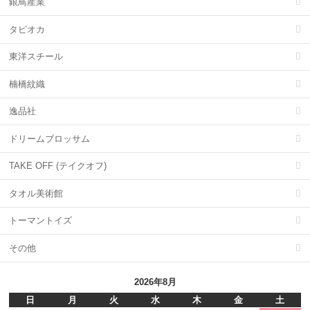
銀鳥産業
タピオカ
東洋スチール
楠橋紋織
逸品社
ドリームブロッサム
TAKE OFF (テイクオフ)
タオル美術館
トーマントイズ
その他
2026年8月
日
月
火
水
木
金
土