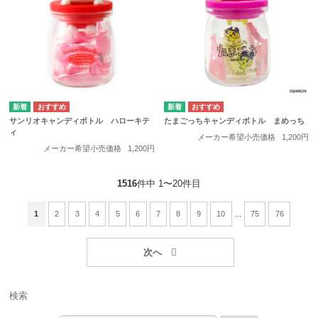
サンリオキャンディボトル ハローキテ
たまごっちキャンディボトル まめっち
ィ
メーカー希望小売価格
1,200円
メーカー希望小売価格
1,200円
1516
件中 1〜20件目
1
2
3
4
5
6
7
8
9
10
...
75
76
検索