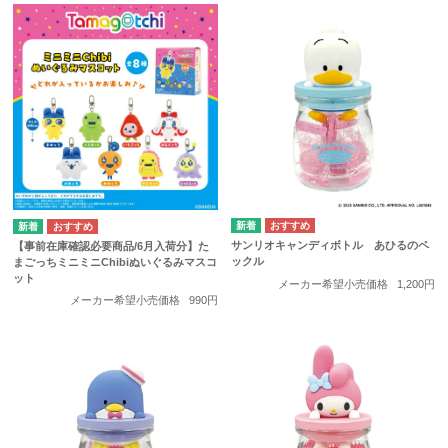
サンリオキャンディボトル あひるのペ
【事前在庫確認必要商品/6月入荷分】た
ックル
まごっちミニミニChibiぬいぐるみマスコ
ット
メーカー希望小売価格
1,200円
メーカー希望小売価格
990円