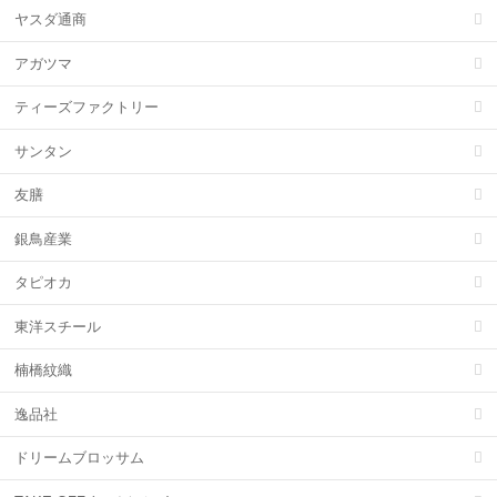
ヤスダ通商
アガツマ
ティーズファクトリー
サンタン
友膳
銀鳥産業
タピオカ
東洋スチール
楠橋紋織
逸品社
ドリームブロッサム