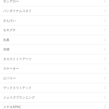
サンアロー
バンダイナムコヌイ
さんけい
セキグチ
丸眞
吉徳
タカラトミーアーツ
スケーター
ビバリー
マックスリミテッド
ジェイズプランニング
メテオAPAC