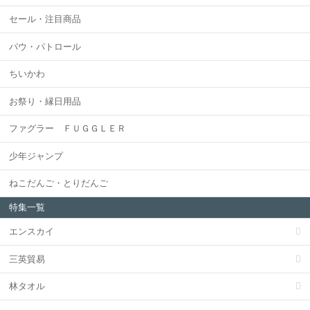
セール・注目商品
パウ・パトロール
ちいかわ
お祭り・縁日用品
ファグラー ＦＵＧＧＬＥＲ
少年ジャンプ
ねこだんご・とりだんご
特集一覧
エンスカイ
三英貿易
林タオル