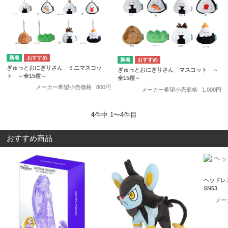
ぎゅっとおにぎりさん ミニマスコッ
ぎゅっとおにぎりさん マスコット ～
ト ～全15種～
全15種～
メーカー希望小売価格
800円
メーカー希望小売価格
1,000円
4
件中 1〜4件目
おすすめ商品
ヘッドレ
SN53
メー