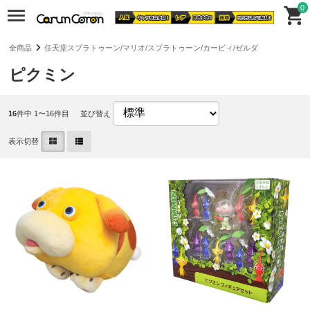
0
全商品
任天堂スプラトゥーン/マリオ/スプラトゥーン/カービィ/ゼルダ
ピクミン
16
件中 1〜16件目
並び替え
表示切替