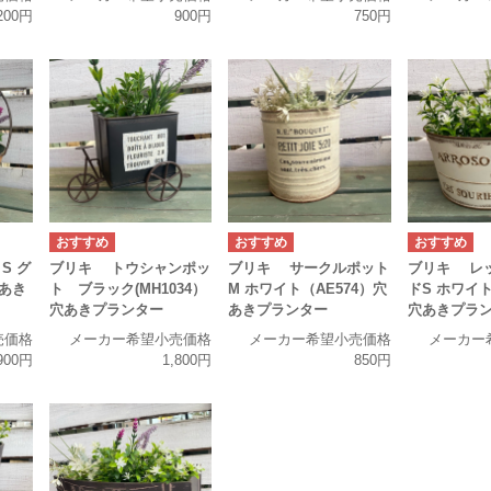
200円
900円
750円
S グ
ブリキ トウシャンポッ
ブリキ サークルポット
ブリキ レ
穴あき
ト ブラック(MH1034）
M ホワイト（AE574）穴
ドS ホワイト
穴あきプランター
あきプランター
穴あきプラ
売価格
メーカー希望小売価格
メーカー希望小売価格
メーカー
900円
1,800円
850円