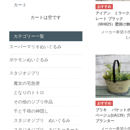
カート
アイアン ミラーク
カートは空です
レート ブラック
（MH825）壁掛け
メーカー希望小
カテゴリー一覧
1,
スーパーマリオぬいぐるみ
ポケモンぬいぐるみ
スタジオジブリ
魔女の宅急便
となりのトトロ
その他のジブリ作品
ブリキ バケット
千と千尋の神隠し
ベージュ(UA139）
スタジオジブリ ぬいぐるみ
プランター
メーカー希望小
スタジオジブリ みにちゅあーと