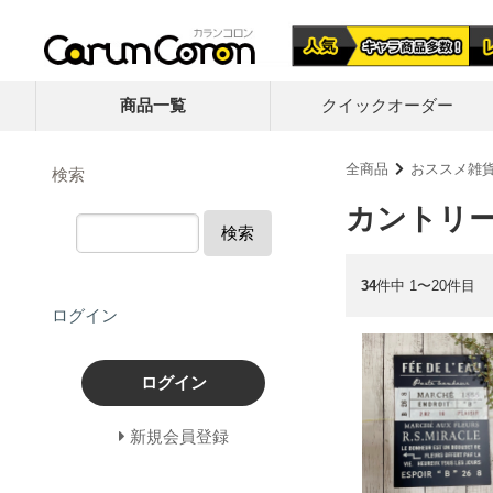
商品一覧
クイック
オーダー
全商品
おススメ雑
検索
カントリ
検索
34
件中 1〜20件目
ログイン
ログイン
新規会員登録