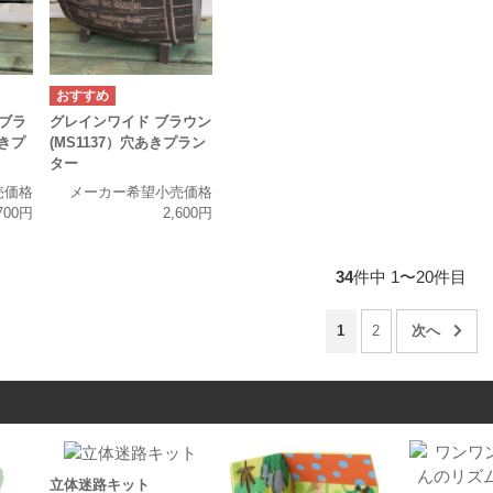
ブラ
グレインワイド ブラウン
あきプ
(MS1137）穴あきプラン
ター
売価格
メーカー希望小売価格
700円
2,600円
34
件中 1〜20件目
1
2
立体迷路キット