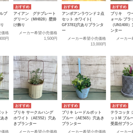
ルプ
アイアン グテプレート
アンポアンラウンド２点
ブリキ ウ
グリーン（MH828）壁掛
セット ホワイト(
ォール ブラ
飾り
け飾り
GF3781)穴ありプランタ
（UN1400
ー
ンター
売価格
メーカー希望小売価格
400円
1,500円
メーカー希望小売価格
メーカー
13,000円
ポット
ブリキ サークルハング
ブリキ レードルポット
テラコッタ 
穴あき
ホワイト（AE552）穴あ
ブルー（AE565）穴あき
ットM ブルー
きプランター
プランター
受皿付プラ
売価格
メーカー希望小売価格
メーカー希望小売価格
メーカー