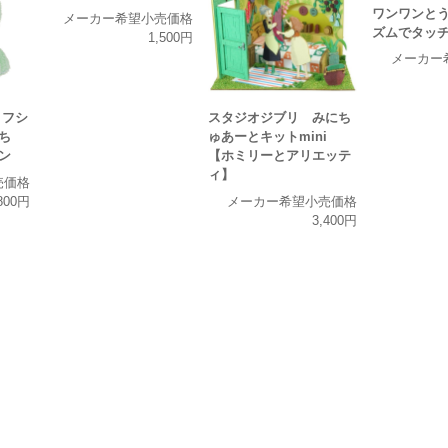
ワンワンと
メーカー希望小売価格
ズムでタッ
1,500円
メーカー
 フシ
スタジオジブリ みにち
ぷち
ゅあーとキットmini
ン
【ホミリーとアリエッテ
ィ】
売価格
800円
メーカー希望小売価格
3,400円