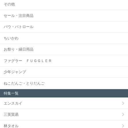
その他
セール・注目商品
パウ・パトロール
ちいかわ
お祭り・縁日用品
ファグラー ＦＵＧＧＬＥＲ
少年ジャンプ
ねこだんご・とりだんご
特集一覧
エンスカイ
三英貿易
林タオル