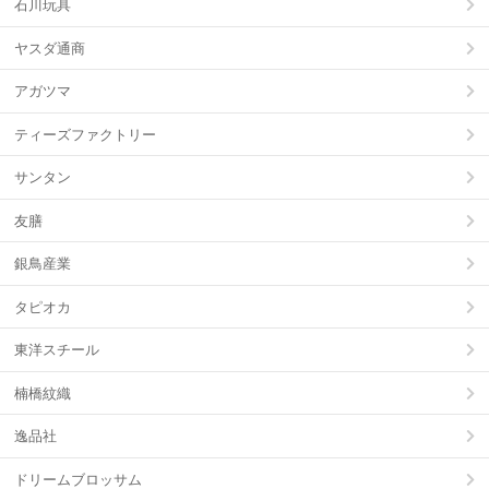
石川玩具
ヤスダ通商
アガツマ
ティーズファクトリー
サンタン
友膳
銀鳥産業
タピオカ
東洋スチール
楠橋紋織
逸品社
ドリームブロッサム