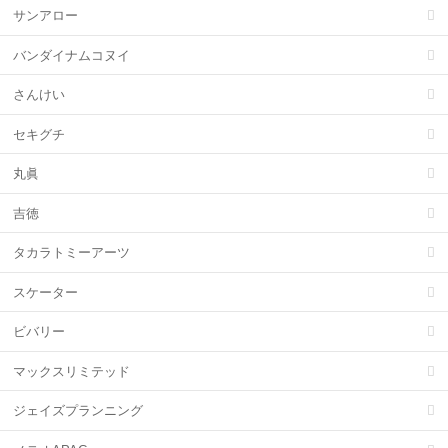
サンアロー
バンダイナムコヌイ
さんけい
セキグチ
丸眞
吉徳
タカラトミーアーツ
スケーター
ビバリー
マックスリミテッド
ジェイズプランニング