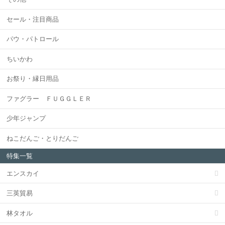
セール・注目商品
パウ・パトロール
ちいかわ
お祭り・縁日用品
ファグラー ＦＵＧＧＬＥＲ
少年ジャンプ
ねこだんご・とりだんご
特集一覧
エンスカイ
三英貿易
林タオル