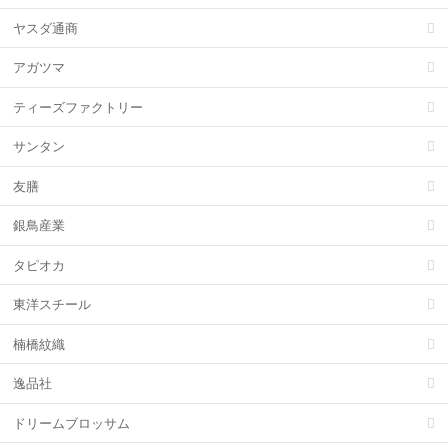
ヤスダ通商
アガツマ
ティーズファクトリー
サンタン
友膳
銀鳥産業
タピオカ
東洋スチール
楠橋紋織
逸品社
ドリームブロッサム