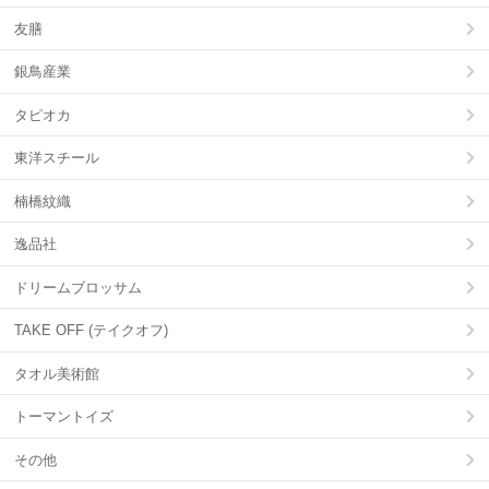
友膳
銀鳥産業
タピオカ
東洋スチール
楠橋紋織
逸品社
ドリームブロッサム
TAKE OFF (テイクオフ)
タオル美術館
トーマントイズ
その他