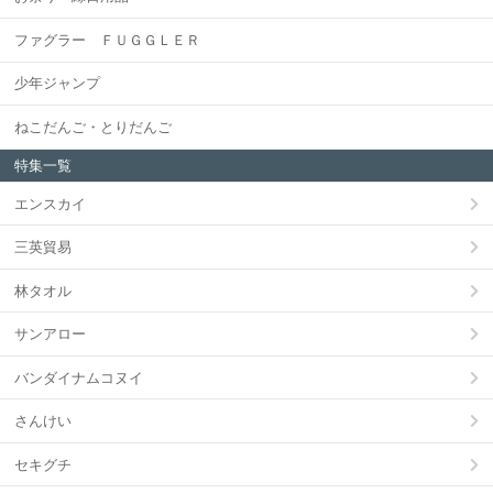
ファグラー ＦＵＧＧＬＥＲ
少年ジャンプ
ねこだんご・とりだんご
特集一覧
エンスカイ
三英貿易
林タオル
サンアロー
バンダイナムコヌイ
さんけい
セキグチ