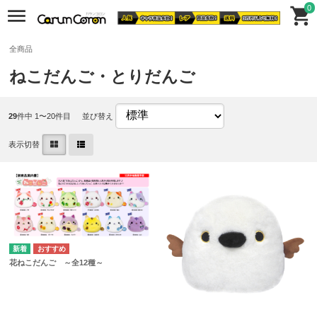
0
全商品
ねこだんご・とりだんご
29
件中 1〜20件目
並び替え
表示切替
花ねこだんご ～全12種～