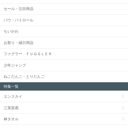
セール・注目商品
パウ・パトロール
ちいかわ
お祭り・縁日用品
ファグラー ＦＵＧＧＬＥＲ
少年ジャンプ
ねこだんご・とりだんご
特集一覧
エンスカイ
三英貿易
林タオル