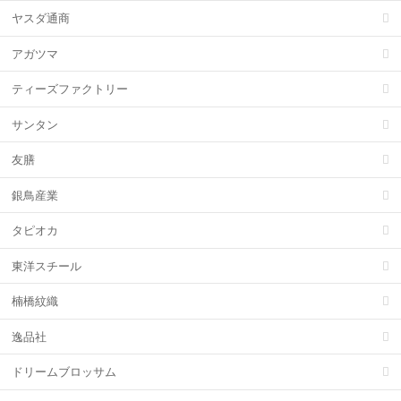
ヤスダ通商
アガツマ
ティーズファクトリー
サンタン
友膳
銀鳥産業
タピオカ
東洋スチール
楠橋紋織
逸品社
ドリームブロッサム