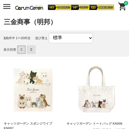
0
三金商事（明邦）
121
件中 1〜20件目
並び替え
表示切替
キャッツガーデン スポンジワイプ
キャッツガーデン トートバッグ KN006
KN007