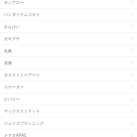
サンアロー
バンダイナムコヌイ
さんけい
セキグチ
丸眞
吉徳
タカラトミーアーツ
スケーター
ビバリー
マックスリミテッド
ジェイズプランニング
メテオAPAC