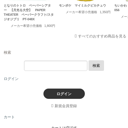
となりのトトロ ペーパーシアタ
モンポケ マイミルクピカチュウ
ちいかわ
ー 【月光る大空】 PAPER
056
メーカー希望小売価格
1,350円
THEATER ペーパークラフト/スタ
メー
ジオジブリ PT-048X
メーカー希望小売価格
1,800円
すべてのおすすめ商品を見る
検索
検索
ログイン
ログイン
新規会員登録
カート
カートは空です