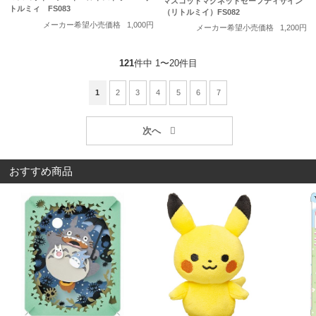
マスコットマグネットセーフティサイン
トルミィ FS083
（リトルミイ）FS082
メーカー希望小売価格
1,000円
メーカー希望小売価格
1,200円
121
件中 1〜20件目
1
2
3
4
5
6
7
おすすめ商品