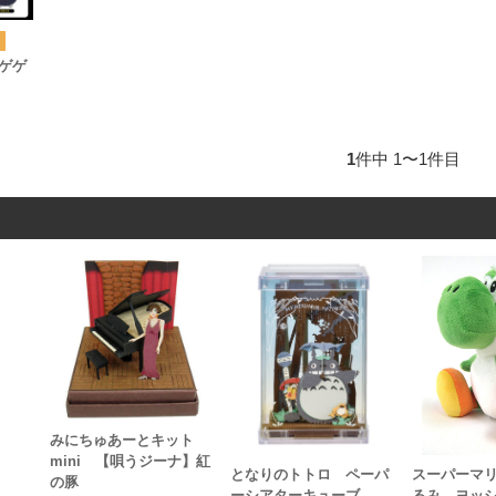
ゲゲ
1
件中 1〜1件目
みにちゅあーとキット
mini 【唄うジーナ】紅
ー
となりのトトロ ペーパ
スーパーマ
の豚
ーシアターキューブ
るみ ヨッ