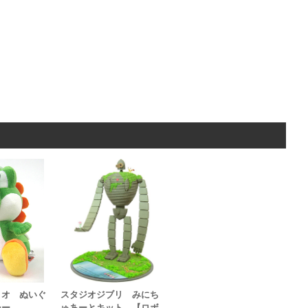
リオ ぬいぐ
スタジオジブリ みにち
シー
ゅあーとキット 【ロボ