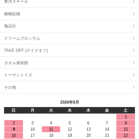
東洋スチール
楠橋紋織
逸品社
ドリームブロッサム
TAKE OFF (テイクオフ)
タオル美術館
トーマントイズ
その他
2026年8月
日
月
火
水
木
金
土
1
2
3
4
5
6
7
8
9
10
11
12
13
14
15
16
17
18
19
20
21
22