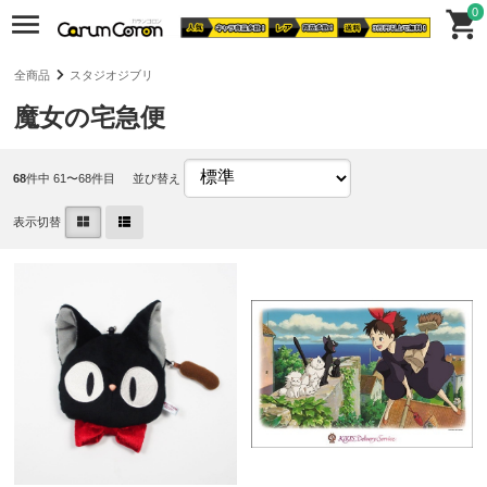
0
全商品
スタジオジブリ
魔女の宅急便
68
件中 61〜68件目
並び替え
表示切替