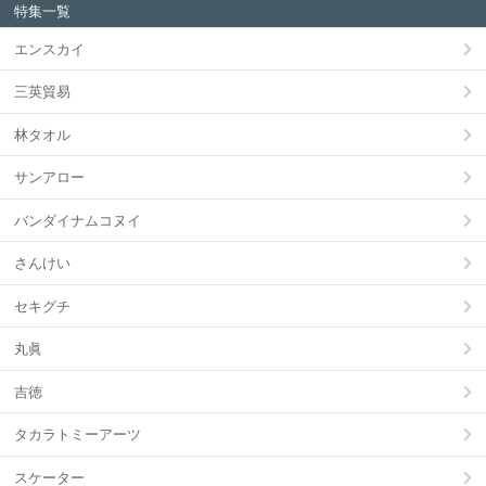
特集一覧
エンスカイ
三英貿易
林タオル
サンアロー
バンダイナムコヌイ
さんけい
セキグチ
丸眞
吉徳
タカラトミーアーツ
スケーター