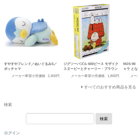
すやすやフレンド／ぬいぐるみS／
ジグソーパズル 600ピース モザイク
NOS-9
ポッチャマ
スヌーピーとチャーリー・ブラウン
ャラ と
メーカー希望小売価格
2,400円
メーカー希望小売価格
1,800円
メー
すべてのおすすめ商品を見る
検索
検索
ログイン