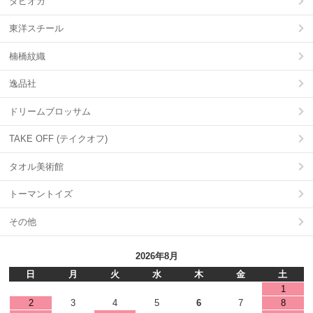
タピオカ
東洋スチール
楠橋紋織
逸品社
ドリームブロッサム
TAKE OFF (テイクオフ)
タオル美術館
トーマントイズ
その他
2026年8月
日
月
火
水
木
金
土
1
2
3
4
5
6
7
8