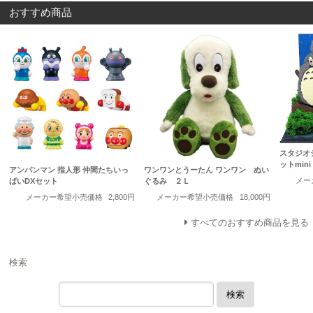
おすすめ商品
スタジオ
ットmi
アンパンマン 指人形 仲間たちいっ
ワンワンとうーたん ワンワン ぬい
メー
ぱいDXセット
ぐるみ ２Ｌ
メーカー希望小売価格
2,800円
メーカー希望小売価格
18,000円
すべてのおすすめ商品を見る
検索
検索