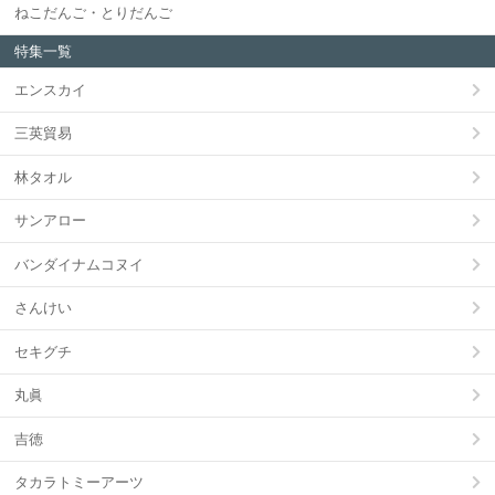
ねこだんご・とりだんご
特集一覧
エンスカイ
三英貿易
林タオル
サンアロー
バンダイナムコヌイ
さんけい
セキグチ
丸眞
吉徳
タカラトミーアーツ