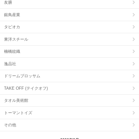
友膳
銀鳥産業
タピオカ
東洋スチール
楠橋紋織
逸品社
ドリームブロッサム
TAKE OFF (テイクオフ)
タオル美術館
トーマントイズ
その他