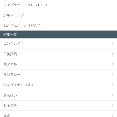
ファグラー ＦＵＧＧＬＥＲ
少年ジャンプ
ねこだんご・とりだんご
特集一覧
エンスカイ
三英貿易
林タオル
サンアロー
バンダイナムコヌイ
さんけい
セキグチ
丸眞