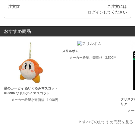
注文数
ご注文には
ログイン
してください
おすすめ商品
スリルボム
メーカー希望小売価格
3,500円
星のカービィ ぬいぐるみマスコット
KPM06 ワドルディ マスコット
クリスタ
メーカー希望小売価格
1,000円
リア
メー
すべてのおすすめ商品を見る