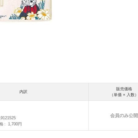
販売価格
内訳
（単価 × 入数
会員のみ公開
19121525
格
1,700円